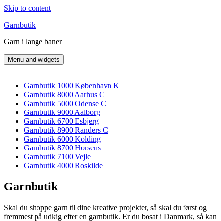
Skip to content
Garnbutik
Garn i lange baner
Menu and widgets
Garnbutik 1000 København K
Garnbutik 8000 Aarhus C
Garnbutik 5000 Odense C
Garnbutik 9000 Aalborg
Garnbutik 6700 Esbjerg
Garnbutik 8900 Randers C
Garnbutik 6000 Kolding
Garnbutik 8700 Horsens
Garnbutik 7100 Vejle
Garnbutik 4000 Roskilde
Garnbutik
Skal du shoppe garn til dine kreative projekter, så skal du først og
fremmest på udkig efter en garnbutik. Er du bosat i Danmark, så kan