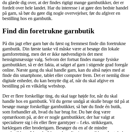
du glæde dig over, at der findes rigtigt mange garnbutikker, der er
fordelt over hele landet. Har du interesse i at gøre den bedste handel
på garn, så bør du gøre dig nogle overvejelser, før du afgiver en
bestilling hos en garnbutik.
Find din foretrukne garnbutik
På din jagt efter garn bør du først og fremmest finde din foretrukne
garnbutik. Din første tanke vil måske være at besøge din lokale
garnforretning, men det er ikke nødvendigvis det mest
hensigtsmæssige valg. Selvom der fortsat findes mange fysiske
garnbutikker, så er det fakta, at salget af garn i stigende grad foregår
online. Næste gang du skal handle garn, kan du altså nøjes med at
finde din smartphone, tablet eller computer frem. Det er nemlig disse
digitale enheder, du kan benytte dig af, når du skal afgive en
bestilling på en vilkårlig webshop.
Der er flere forskellige ting, du skal tage højde for, når du skal
handle hos en garnbutik. Vil du gerne undgå at skulle bruge tid på at
besøge mange forskellige garnbutikker, så bør du finde én butik,
som forhandler alt, hvad du har brug for. Du bør dog være
opmærksom på, at der er nogle garnbutikker, der har valgt at
specialisere sig i én eller flere garntyper – f.eks. strikkegarn,
hæklegarn eller broderigarn. Besøger du en af de mindre