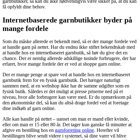
garnbutikker, så kan du ikke nødvendigvis være sikker på, at du kan
få opfyldt dine behov.
Internetbaserede garnbutikker byder på
mange fordele
Som du måske allerede er bekendt med, så er der mange fordele ved
at handle garn på nettet. Har du endnu ikke stiftet bekendtskab med
at handle hos en internetbaseret garnbutik, så bør du give det en
chance. Der er nemlig allerede adskillige tusinde forbrugere, der har
erfaret, hvor mange fordele der er ved at shoppe garn online.
Der er mange penge at spare ved at handle hos en internetbaseret
garnbutik frem for en fysisk garnbutik. Det hænger naturligt
sammen med, at en webshop ikke har de samme udgifter som en
fysisk butik. Således er det muligt at presse priserne ned på et
niveau, hvor alle forbrugere kan være med. Er du opmærksom på
den økonomiske del, så kan du altså drage fordel ved at foretage
dine indkøb af garn online.
Alle kan handle på nettet – uanset om man er mand eller kvinde,
eller om man er 15 eller 80 år. Det tager kun ganske få minutter at
afgive en bestilling hos en
garnforreting online
. Herefter vil
bestillingen blive sendt videre i systemet, så dine varer vil blive