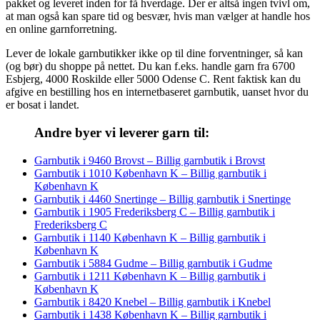
pakket og leveret inden for få hverdage. Der er altså ingen tvivl om,
at man også kan spare tid og besvær, hvis man vælger at handle hos
en online garnforretning.
Lever de lokale garnbutikker ikke op til dine forventninger, så kan
(og bør) du shoppe på nettet. Du kan f.eks. handle garn fra 6700
Esbjerg, 4000 Roskilde eller 5000 Odense C. Rent faktisk kan du
afgive en bestilling hos en internetbaseret garnbutik, uanset hvor du
er bosat i landet.
Andre byer vi leverer garn til:
Garnbutik i 9460 Brovst – Billig garnbutik i Brovst
Garnbutik i 1010 København K – Billig garnbutik i
København K
Garnbutik i 4460 Snertinge – Billig garnbutik i Snertinge
Garnbutik i 1905 Frederiksberg C – Billig garnbutik i
Frederiksberg C
Garnbutik i 1140 København K – Billig garnbutik i
København K
Garnbutik i 5884 Gudme – Billig garnbutik i Gudme
Garnbutik i 1211 København K – Billig garnbutik i
København K
Garnbutik i 8420 Knebel – Billig garnbutik i Knebel
Garnbutik i 1438 København K – Billig garnbutik i