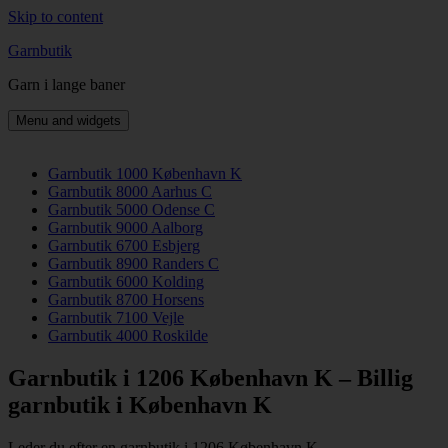
Skip to content
Garnbutik
Garn i lange baner
Menu and widgets
Garnbutik 1000 København K
Garnbutik 8000 Aarhus C
Garnbutik 5000 Odense C
Garnbutik 9000 Aalborg
Garnbutik 6700 Esbjerg
Garnbutik 8900 Randers C
Garnbutik 6000 Kolding
Garnbutik 8700 Horsens
Garnbutik 7100 Vejle
Garnbutik 4000 Roskilde
Garnbutik i 1206 København K – Billig
garnbutik i København K
Leder du efter en garnbutik i 1206 København K