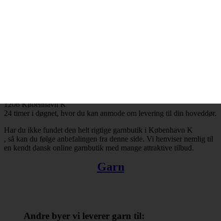
København K
og resten af landet for den sags skyld. Bestiller du garn i dag, så kan
du få leveret din bestilling inden for få hverdage. Finder du ikke en
tilfredsstillende garnbutik i København K
, så kan du trøste dig med, at du altid kan handle online.
Der er ingen grænser for, hvad man kan købe hos online
garnbutikker. Det omfatter bl.a. garn, strikkepinde, fyldevat,
hæklenåle og mange andre nyttige hobbyartikler. Takket være
internettets muligheder er du ikke længere tvunget til at forlade dit
hjem, når du skal købe garn. Du kan købe garn med levering til
1206 København K
24 timer i døgnet, hvor du kan anmode om levering til din hoveddør.
Har du ikke fundet den helt rigtige garnbutik i København K
, så kan du følge anbefalingen fra denne side. Vi henviser nemlig til
en kendt dansk online garnbutik med mange attraktive tilbud.
Garn
Andre byer vi leverer garn til: