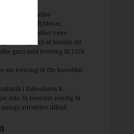
an købe hos online
 strikkepinde, fyldevat,
bbyartikler. Takket være
gere tvunget til at forlade dit
købe garn med levering til 1328
e om levering til din hoveddør.
garnbutik i København K
ne side. Vi henviser nemlig til
mange attraktive tilbud.
n