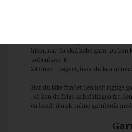
Der er ingen grænser for, hvad man k
garnbutikker. Det omfatter bl.a. garn,
hæklenåle og mange andre nyttige ho
internettets muligheder er du ikke læn
hjem, når du skal købe garn. Du kan 
København K
24 timer i døgnet, hvor du kan anmod
Har du ikke fundet den helt rigtige 
, så kan du følge anbefalingen fra den
en kendt dansk online garnbutik med 
Gar