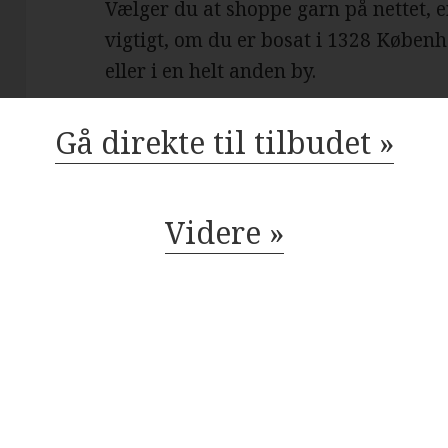
Vælger du at shoppe garn på nettet, 
vigtigt, om du er bosat i 1328 Køben
eller i en helt anden by.
Gå direkte til tilbudet »
Danske garnbutikker 
1328 København K
Videre »
Der findes mange danske garnbutikker,
København K
og resten af landet for den sags skyld.
du få leveret din bestilling inden for
tilfredsstillende garnbutik i Københ
, så kan du trøste dig med, at du alti