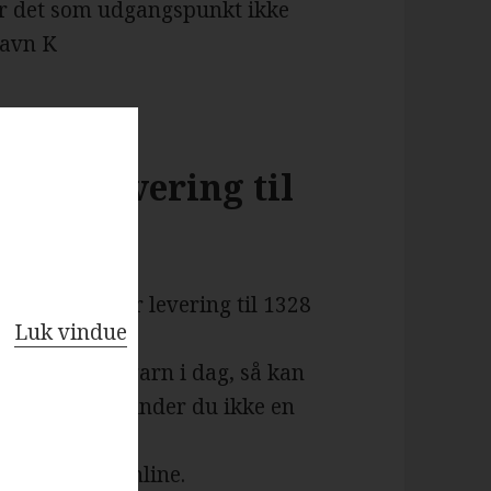
er det som udgangspunkt ikke
havn K
med levering til
 der tilbyder levering til 1328
Luk vindue
 Bestiller du garn i dag, så kan
 få hverdage. Finder du ikke en
avn K
d kan handle online.