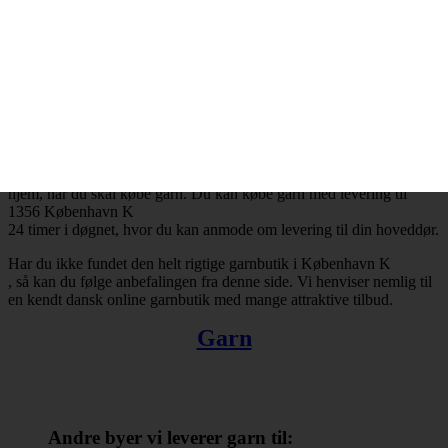
København K
og resten af landet for den sags skyld. Bestiller du garn i dag, så kan
du få leveret din bestilling inden for få hverdage. Finder du ikke en
tilfredsstillende garnbutik i København K
, så kan du trøste dig med, at du altid kan handle online.
Der er ingen grænser for, hvad man kan købe hos online
garnbutikker. Det omfatter bl.a. garn, strikkepinde, fyldevat,
hæklenåle og mange andre nyttige hobbyartikler. Takket være
internettets muligheder er du ikke længere tvunget til at forlade dit
hjem, når du skal købe garn. Du kan købe garn med levering til
1356 København K
24 timer i døgnet, hvor du kan anmode om levering til din hoveddør.
Har du ikke fundet den helt rigtige garnbutik i København K
, så kan du følge anbefalingen fra denne side. Vi henviser nemlig til
en kendt dansk online garnbutik med mange attraktive tilbud.
Garn
Andre byer vi leverer garn til: