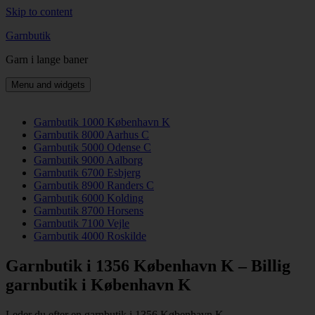
Skip to content
Garnbutik
Garn i lange baner
Menu and widgets
Garnbutik 1000 København K
Garnbutik 8000 Aarhus C
Garnbutik 5000 Odense C
Garnbutik 9000 Aalborg
Garnbutik 6700 Esbjerg
Garnbutik 8900 Randers C
Garnbutik 6000 Kolding
Garnbutik 8700 Horsens
Garnbutik 7100 Vejle
Garnbutik 4000 Roskilde
Garnbutik i 1356 København K – Billig
garnbutik i København K
Leder du efter en garnbutik i 1356 København K