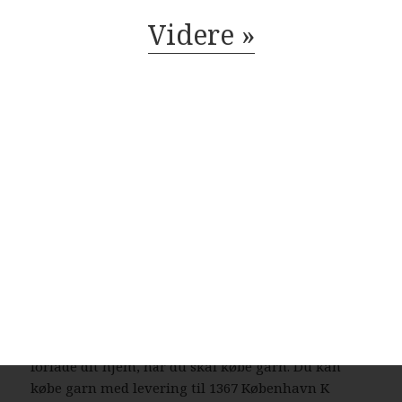
levering til 1367 København K
Videre »
Der findes mange danske garnbutikker, der tilbyder
levering til 1367 København K
og resten af landet for den sags skyld. Bestiller du
garn i dag, så kan du få leveret din bestilling inden
for få hverdage. Finder du ikke en tilfredsstillende
garnbutik i København K
, så kan du trøste dig med, at du altid kan handle
online.
Der er ingen grænser for, hvad man kan købe hos
online garnbutikker. Det omfatter bl.a. garn,
strikkepinde, fyldevat, hæklenåle og mange andre
nyttige hobbyartikler. Takket være internettets
muligheder er du ikke længere tvunget til at
forlade dit hjem, når du skal købe garn. Du kan
købe garn med levering til 1367 København K