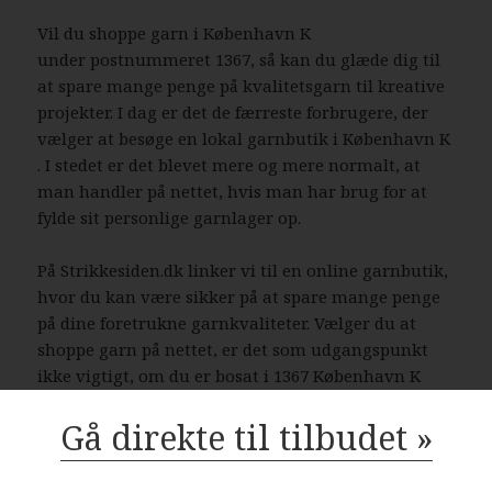
Vil du shoppe garn i København K
under postnummeret 1367, så kan du glæde dig til
at spare mange penge på kvalitetsgarn til kreative
projekter. I dag er det de færreste forbrugere, der
vælger at besøge en lokal garnbutik i København K
. I stedet er det blevet mere og mere normalt, at
man handler på nettet, hvis man har brug for at
fylde sit personlige garnlager op.
På Strikkesiden.dk linker vi til en online garnbutik,
hvor du kan være sikker på at spare mange penge
på dine foretrukne garnkvaliteter. Vælger du at
shoppe garn på nettet, er det som udgangspunkt
ikke vigtigt, om du er bosat i 1367 København K
eller i en helt anden by.
Gå direkte til tilbudet »
Danske garnbutikker med