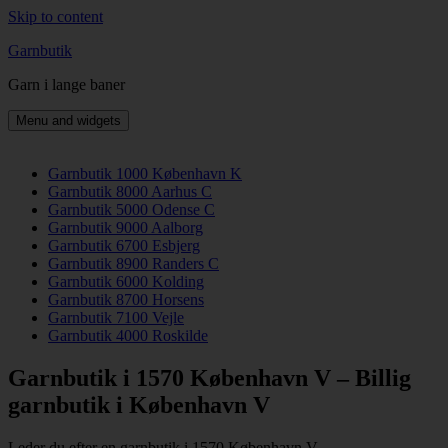
Skip to content
Garnbutik
Garn i lange baner
Menu and widgets
Garnbutik 1000 København K
Garnbutik 8000 Aarhus C
Garnbutik 5000 Odense C
Garnbutik 9000 Aalborg
Garnbutik 6700 Esbjerg
Garnbutik 8900 Randers C
Garnbutik 6000 Kolding
Garnbutik 8700 Horsens
Garnbutik 7100 Vejle
Garnbutik 4000 Roskilde
Garnbutik i 1570 København V – Billig
garnbutik i København V
Leder du efter en garnbutik i 1570 København V