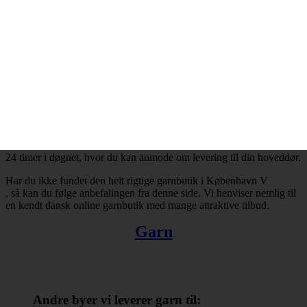
København V
og resten af landet for den sags skyld. Bestiller du garn i dag, så kan
du få leveret din bestilling inden for få hverdage. Finder du ikke en
tilfredsstillende garnbutik i København V
, så kan du trøste dig med, at du altid kan handle online.
Der er ingen grænser for, hvad man kan købe hos online
garnbutikker. Det omfatter bl.a. garn, strikkepinde, fyldevat,
hæklenåle og mange andre nyttige hobbyartikler. Takket være
internettets muligheder er du ikke længere tvunget til at forlade dit
hjem, når du skal købe garn. Du kan købe garn med levering til
1570 København V
24 timer i døgnet, hvor du kan anmode om levering til din hoveddør.
Har du ikke fundet den helt rigtige garnbutik i København V
, så kan du følge anbefalingen fra denne side. Vi henviser nemlig til
en kendt dansk online garnbutik med mange attraktive tilbud.
Garn
Andre byer vi leverer garn til: