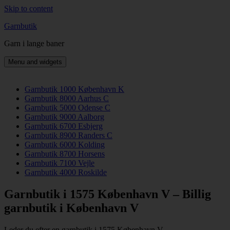
Skip to content
Garnbutik
Garn i lange baner
Menu and widgets
Garnbutik 1000 København K
Garnbutik 8000 Aarhus C
Garnbutik 5000 Odense C
Garnbutik 9000 Aalborg
Garnbutik 6700 Esbjerg
Garnbutik 8900 Randers C
Garnbutik 6000 Kolding
Garnbutik 8700 Horsens
Garnbutik 7100 Vejle
Garnbutik 4000 Roskilde
Garnbutik i 1575 København V – Billig
garnbutik i København V
Leder du efter en garnbutik i 1575 København V