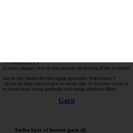
København V
og resten af landet for den sags skyld. Bestiller du garn i dag, så kan
du få leveret din bestilling inden for få hverdage. Finder du ikke en
tilfredsstillende garnbutik i København V
, så kan du trøste dig med, at du altid kan handle online.
Der er ingen grænser for, hvad man kan købe hos online
garnbutikker. Det omfatter bl.a. garn, strikkepinde, fyldevat,
hæklenåle og mange andre nyttige hobbyartikler. Takket være
internettets muligheder er du ikke længere tvunget til at forlade dit
hjem, når du skal købe garn. Du kan købe garn med levering til
1575 København V
24 timer i døgnet, hvor du kan anmode om levering til din hoveddør.
Har du ikke fundet den helt rigtige garnbutik i København V
, så kan du følge anbefalingen fra denne side. Vi henviser nemlig til
en kendt dansk online garnbutik med mange attraktive tilbud.
Garn
Andre byer vi leverer garn til: