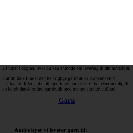
København V
og resten af landet for den sags skyld. Bestiller du garn i dag, så kan
du få leveret din bestilling inden for få hverdage. Finder du ikke en
tilfredsstillende garnbutik i København V
, så kan du trøste dig med, at du altid kan handle online.
Der er ingen grænser for, hvad man kan købe hos online
garnbutikker. Det omfatter bl.a. garn, strikkepinde, fyldevat,
hæklenåle og mange andre nyttige hobbyartikler. Takket være
internettets muligheder er du ikke længere tvunget til at forlade dit
hjem, når du skal købe garn. Du kan købe garn med levering til
1623 København V
24 timer i døgnet, hvor du kan anmode om levering til din hoveddør.
Har du ikke fundet den helt rigtige garnbutik i København V
, så kan du følge anbefalingen fra denne side. Vi henviser nemlig til
en kendt dansk online garnbutik med mange attraktive tilbud.
Garn
Andre byer vi leverer garn til: