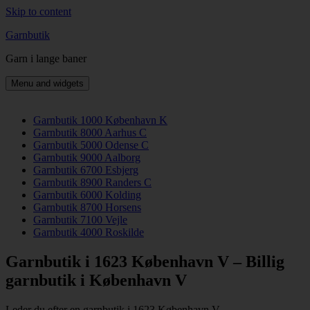
Skip to content
Garnbutik
Garn i lange baner
Menu and widgets
Garnbutik 1000 København K
Garnbutik 8000 Aarhus C
Garnbutik 5000 Odense C
Garnbutik 9000 Aalborg
Garnbutik 6700 Esbjerg
Garnbutik 8900 Randers C
Garnbutik 6000 Kolding
Garnbutik 8700 Horsens
Garnbutik 7100 Vejle
Garnbutik 4000 Roskilde
Garnbutik i 1623 København V – Billig
garnbutik i København V
Leder du efter en garnbutik i 1623 København V