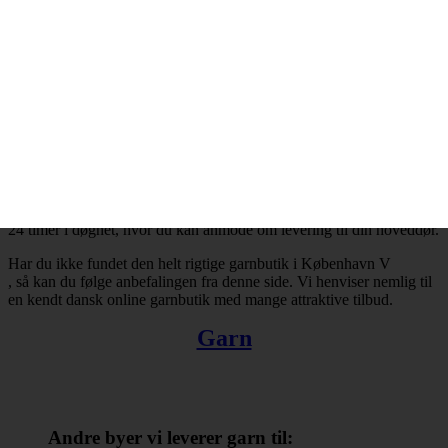
København V
og resten af landet for den sags skyld. Bestiller du garn i dag, så kan
du få leveret din bestilling inden for få hverdage. Finder du ikke en
tilfredsstillende garnbutik i København V
, så kan du trøste dig med, at du altid kan handle online.
Der er ingen grænser for, hvad man kan købe hos online
garnbutikker. Det omfatter bl.a. garn, strikkepinde, fyldevat,
hæklenåle og mange andre nyttige hobbyartikler. Takket være
internettets muligheder er du ikke længere tvunget til at forlade dit
hjem, når du skal købe garn. Du kan købe garn med levering til
1702 København V
24 timer i døgnet, hvor du kan anmode om levering til din hoveddør.
Har du ikke fundet den helt rigtige garnbutik i København V
, så kan du følge anbefalingen fra denne side. Vi henviser nemlig til
en kendt dansk online garnbutik med mange attraktive tilbud.
Garn
Andre byer vi leverer garn til: