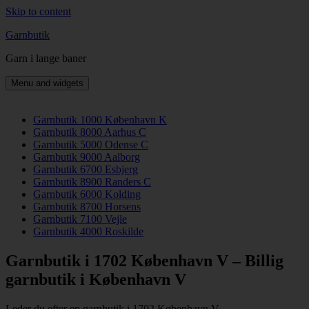
Skip to content
Garnbutik
Garn i lange baner
Menu and widgets
Garnbutik 1000 København K
Garnbutik 8000 Aarhus C
Garnbutik 5000 Odense C
Garnbutik 9000 Aalborg
Garnbutik 6700 Esbjerg
Garnbutik 8900 Randers C
Garnbutik 6000 Kolding
Garnbutik 8700 Horsens
Garnbutik 7100 Vejle
Garnbutik 4000 Roskilde
Garnbutik i 1702 København V – Billig
garnbutik i København V
Leder du efter en garnbutik i 1702 København V