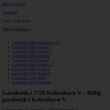
Skip to content
Garnbutik
Garn i lange baner
Menu and widgets
Garnbutik 1000 København K
Garnbutik 8000 Aarhus C
Garnbutik 5000 Odense C
Garnbutik 9000 Aalborg
Garnbutik 6700 Esbjerg
Garnbutik 8900 Randers C
Garnbutik 6000 Kolding
Garnbutik 8700 Horsens
Garnbutik 7100 Vejle
Garnbutik 4000 Roskilde
Garnbutik i 1729 København V – Billig
garnbutik i København V
Leder du efter en garnbutik i 1729 København V