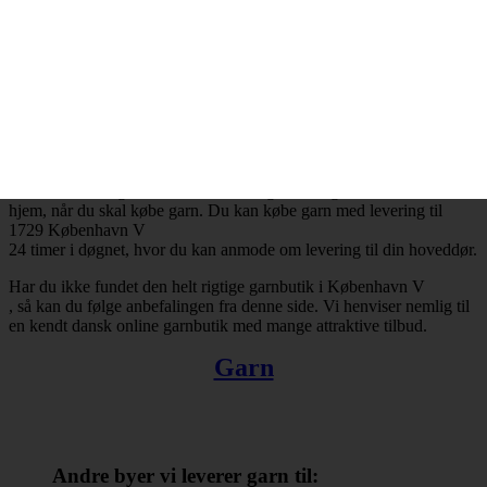
København V
og resten af landet for den sags skyld. Bestiller du garn i dag, så kan
du få leveret din bestilling inden for få hverdage. Finder du ikke en
tilfredsstillende garnbutik i København V
, så kan du trøste dig med, at du altid kan handle online.
Der er ingen grænser for, hvad man kan købe hos online
garnbutikker. Det omfatter bl.a. garn, strikkepinde, fyldevat,
hæklenåle og mange andre nyttige hobbyartikler. Takket være
internettets muligheder er du ikke længere tvunget til at forlade dit
hjem, når du skal købe garn. Du kan købe garn med levering til
1729 København V
24 timer i døgnet, hvor du kan anmode om levering til din hoveddør.
Har du ikke fundet den helt rigtige garnbutik i København V
, så kan du følge anbefalingen fra denne side. Vi henviser nemlig til
en kendt dansk online garnbutik med mange attraktive tilbud.
Garn
Andre byer vi leverer garn til: