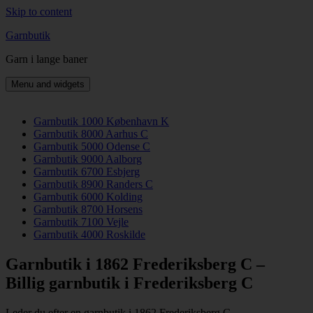
Skip to content
Garnbutik
Garn i lange baner
Menu and widgets
Garnbutik 1000 København K
Garnbutik 8000 Aarhus C
Garnbutik 5000 Odense C
Garnbutik 9000 Aalborg
Garnbutik 6700 Esbjerg
Garnbutik 8900 Randers C
Garnbutik 6000 Kolding
Garnbutik 8700 Horsens
Garnbutik 7100 Vejle
Garnbutik 4000 Roskilde
Garnbutik i 1862 Frederiksberg C –
Billig garnbutik i Frederiksberg C
Leder du efter en garnbutik i 1862 Frederiksberg C