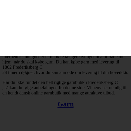
Der findes mange danske garnbutikker, der tilbyder levering til 1862
Frederiksberg C
og resten af landet for den sags skyld. Bestiller du garn i dag, så kan
du få leveret din bestilling inden for få hverdage. Finder du ikke en
tilfredsstillende garnbutik i Frederiksberg C
, så kan du trøste dig med, at du altid kan handle online.
Der er ingen grænser for, hvad man kan købe hos online
garnbutikker. Det omfatter bl.a. garn, strikkepinde, fyldevat,
hæklenåle og mange andre nyttige hobbyartikler. Takket være
internettets muligheder er du ikke længere tvunget til at forlade dit
hjem, når du skal købe garn. Du kan købe garn med levering til
1862 Frederiksberg C
24 timer i døgnet, hvor du kan anmode om levering til din hoveddør.
Har du ikke fundet den helt rigtige garnbutik i Frederiksberg C
, så kan du følge anbefalingen fra denne side. Vi henviser nemlig til
en kendt dansk online garnbutik med mange attraktive tilbud.
Garn