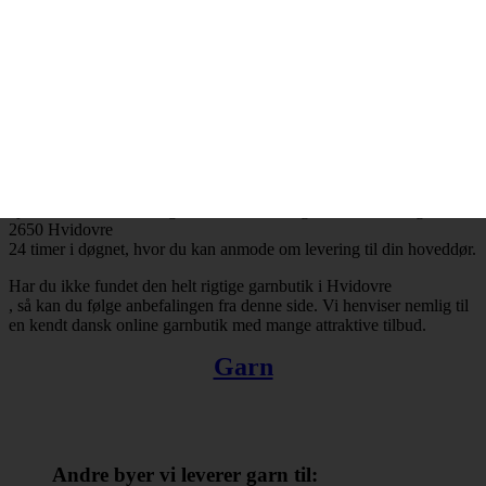
Hvidovre
og resten af landet for den sags skyld. Bestiller du garn i dag, så kan
du få leveret din bestilling inden for få hverdage. Finder du ikke en
tilfredsstillende garnbutik i Hvidovre
, så kan du trøste dig med, at du altid kan handle online.
Der er ingen grænser for, hvad man kan købe hos online
garnbutikker. Det omfatter bl.a. garn, strikkepinde, fyldevat,
hæklenåle og mange andre nyttige hobbyartikler. Takket være
internettets muligheder er du ikke længere tvunget til at forlade dit
hjem, når du skal købe garn. Du kan købe garn med levering til
2650 Hvidovre
24 timer i døgnet, hvor du kan anmode om levering til din hoveddør.
Har du ikke fundet den helt rigtige garnbutik i Hvidovre
, så kan du følge anbefalingen fra denne side. Vi henviser nemlig til
en kendt dansk online garnbutik med mange attraktive tilbud.
Garn
Andre byer vi leverer garn til: