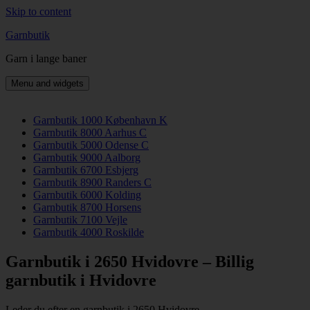
Skip to content
Garnbutik
Garn i lange baner
Menu and widgets
Garnbutik 1000 København K
Garnbutik 8000 Aarhus C
Garnbutik 5000 Odense C
Garnbutik 9000 Aalborg
Garnbutik 6700 Esbjerg
Garnbutik 8900 Randers C
Garnbutik 6000 Kolding
Garnbutik 8700 Horsens
Garnbutik 7100 Vejle
Garnbutik 4000 Roskilde
Garnbutik i 2650 Hvidovre – Billig
garnbutik i Hvidovre
Leder du efter en garnbutik i 2650 Hvidovre