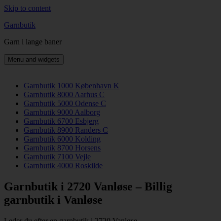
Skip to content
Garnbutik
Garn i lange baner
Menu and widgets
Garnbutik 1000 København K
Garnbutik 8000 Aarhus C
Garnbutik 5000 Odense C
Garnbutik 9000 Aalborg
Garnbutik 6700 Esbjerg
Garnbutik 8900 Randers C
Garnbutik 6000 Kolding
Garnbutik 8700 Horsens
Garnbutik 7100 Vejle
Garnbutik 4000 Roskilde
Garnbutik i 2720 Vanløse – Billig
garnbutik i Vanløse
Leder du efter en garnbutik i 2720 Vanløse