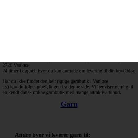
Vanløse
og resten af landet for den sags skyld. Bestiller du garn i dag, så kan
du få leveret din bestilling inden for få hverdage. Finder du ikke en
tilfredsstillende garnbutik i Vanløse
, så kan du trøste dig med, at du altid kan handle online.
Der er ingen grænser for, hvad man kan købe hos online
garnbutikker. Det omfatter bl.a. garn, strikkepinde, fyldevat,
hæklenåle og mange andre nyttige hobbyartikler. Takket være
internettets muligheder er du ikke længere tvunget til at forlade dit
hjem, når du skal købe garn. Du kan købe garn med levering til
2720 Vanløse
24 timer i døgnet, hvor du kan anmode om levering til din hoveddør.
Har du ikke fundet den helt rigtige garnbutik i Vanløse
, så kan du følge anbefalingen fra denne side. Vi henviser nemlig til
en kendt dansk online garnbutik med mange attraktive tilbud.
Garn
Andre byer vi leverer garn til: