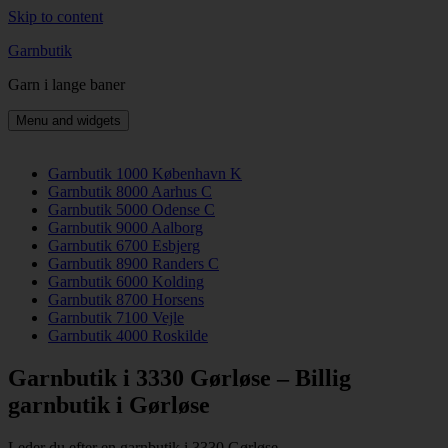
Skip to content
Garnbutik
Garn i lange baner
Menu and widgets
Garnbutik 1000 København K
Garnbutik 8000 Aarhus C
Garnbutik 5000 Odense C
Garnbutik 9000 Aalborg
Garnbutik 6700 Esbjerg
Garnbutik 8900 Randers C
Garnbutik 6000 Kolding
Garnbutik 8700 Horsens
Garnbutik 7100 Vejle
Garnbutik 4000 Roskilde
Garnbutik i 3330 Gørløse – Billig
garnbutik i Gørløse
Leder du efter en garnbutik i 3330 Gørløse