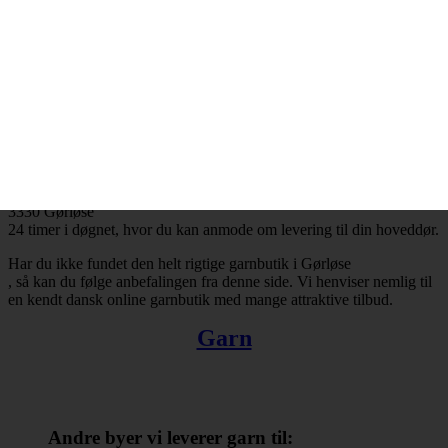
Gørløse
og resten af landet for den sags skyld. Bestiller du garn i dag, så kan
du få leveret din bestilling inden for få hverdage. Finder du ikke en
tilfredsstillende garnbutik i Gørløse
, så kan du trøste dig med, at du altid kan handle online.
Der er ingen grænser for, hvad man kan købe hos online
garnbutikker. Det omfatter bl.a. garn, strikkepinde, fyldevat,
hæklenåle og mange andre nyttige hobbyartikler. Takket være
internettets muligheder er du ikke længere tvunget til at forlade dit
hjem, når du skal købe garn. Du kan købe garn med levering til
3330 Gørløse
24 timer i døgnet, hvor du kan anmode om levering til din hoveddør.
Har du ikke fundet den helt rigtige garnbutik i Gørløse
, så kan du følge anbefalingen fra denne side. Vi henviser nemlig til
en kendt dansk online garnbutik med mange attraktive tilbud.
Garn
Andre byer vi leverer garn til: