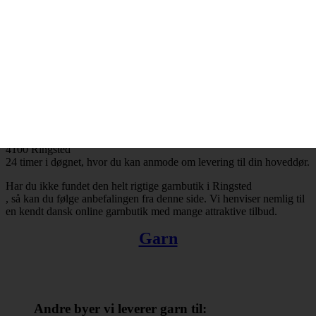
Ringsted
og resten af landet for den sags skyld. Bestiller du garn i dag, så kan
du få leveret din bestilling inden for få hverdage. Finder du ikke en
tilfredsstillende garnbutik i Ringsted
, så kan du trøste dig med, at du altid kan handle online.
Der er ingen grænser for, hvad man kan købe hos online
garnbutikker. Det omfatter bl.a. garn, strikkepinde, fyldevat,
hæklenåle og mange andre nyttige hobbyartikler. Takket være
internettets muligheder er du ikke længere tvunget til at forlade dit
hjem, når du skal købe garn. Du kan købe garn med levering til
4100 Ringsted
24 timer i døgnet, hvor du kan anmode om levering til din hoveddør.
Har du ikke fundet den helt rigtige garnbutik i Ringsted
, så kan du følge anbefalingen fra denne side. Vi henviser nemlig til
en kendt dansk online garnbutik med mange attraktive tilbud.
Garn
Andre byer vi leverer garn til: