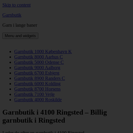
Skip to content
Garnbutik
Garn i lange baner
Menu and widgets
Garnbutik 1000 København K
Garnbutik 8000 Aarhus C
Garnbutik 5000 Odense C
Garnbutik 9000 Aalborg
Garnbutik 6700 Esbjerg
Garnbutik 8900 Randers C
Garnbutik 6000 Kolding
Garnbutik 8700 Horsens
Garnbutik 7100 Vejle
Garnbutik 4000 Roskilde
Garnbutik i 4100 Ringsted – Billig
garnbutik i Ringsted
Leder du efter en garnbutik i 4100 Ringsted