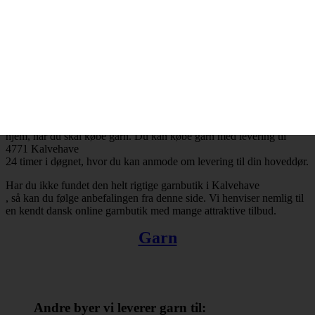
Kalvehave
og resten af landet for den sags skyld. Bestiller du garn i dag, så kan
du få leveret din bestilling inden for få hverdage. Finder du ikke en
tilfredsstillende garnbutik i Kalvehave
, så kan du trøste dig med, at du altid kan handle online.
Der er ingen grænser for, hvad man kan købe hos online
garnbutikker. Det omfatter bl.a. garn, strikkepinde, fyldevat,
hæklenåle og mange andre nyttige hobbyartikler. Takket være
internettets muligheder er du ikke længere tvunget til at forlade dit
hjem, når du skal købe garn. Du kan købe garn med levering til
4771 Kalvehave
24 timer i døgnet, hvor du kan anmode om levering til din hoveddør.
Har du ikke fundet den helt rigtige garnbutik i Kalvehave
, så kan du følge anbefalingen fra denne side. Vi henviser nemlig til
en kendt dansk online garnbutik med mange attraktive tilbud.
Garn
Andre byer vi leverer garn til: