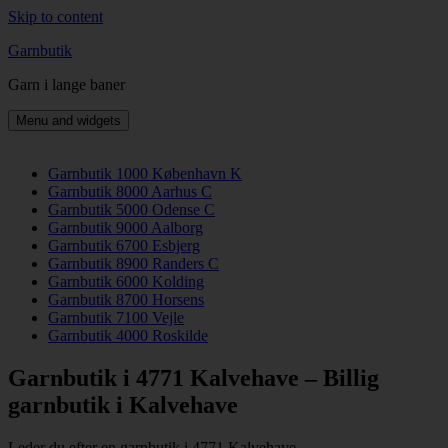
Skip to content
Garnbutik
Garn i lange baner
Menu and widgets
Garnbutik 1000 København K
Garnbutik 8000 Aarhus C
Garnbutik 5000 Odense C
Garnbutik 9000 Aalborg
Garnbutik 6700 Esbjerg
Garnbutik 8900 Randers C
Garnbutik 6000 Kolding
Garnbutik 8700 Horsens
Garnbutik 7100 Vejle
Garnbutik 4000 Roskilde
Garnbutik i 4771 Kalvehave – Billig
garnbutik i Kalvehave
Leder du efter en garnbutik i 4771 Kalvehave