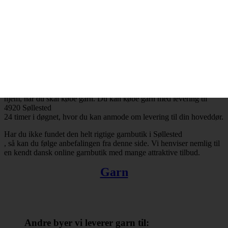
Søllested
og resten af landet for den sags skyld. Bestiller du garn i dag, så kan
du få leveret din bestilling inden for få hverdage. Finder du ikke en
tilfredsstillende garnbutik i Søllested
, så kan du trøste dig med, at du altid kan handle online.
Der er ingen grænser for, hvad man kan købe hos online
garnbutikker. Det omfatter bl.a. garn, strikkepinde, fyldevat,
hæklenåle og mange andre nyttige hobbyartikler. Takket være
internettets muligheder er du ikke længere tvunget til at forlade dit
hjem, når du skal købe garn. Du kan købe garn med levering til
4920 Søllested
24 timer i døgnet, hvor du kan anmode om levering til din hoveddør.
Har du ikke fundet den helt rigtige garnbutik i Søllested
, så kan du følge anbefalingen fra denne side. Vi henviser nemlig til
en kendt dansk online garnbutik med mange attraktive tilbud.
Garn
Andre byer vi leverer garn til: