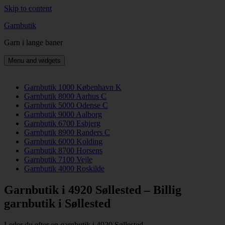
Skip to content
Garnbutik
Garn i lange baner
Menu and widgets
Garnbutik 1000 København K
Garnbutik 8000 Aarhus C
Garnbutik 5000 Odense C
Garnbutik 9000 Aalborg
Garnbutik 6700 Esbjerg
Garnbutik 8900 Randers C
Garnbutik 6000 Kolding
Garnbutik 8700 Horsens
Garnbutik 7100 Vejle
Garnbutik 4000 Roskilde
Garnbutik i 4920 Søllested – Billig
garnbutik i Søllested
Leder du efter en garnbutik i 4920 Søllested