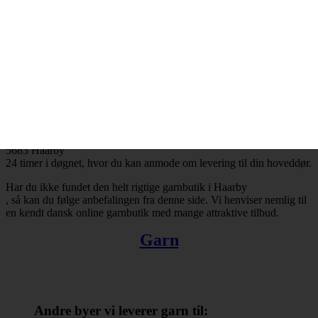
Haarby
og resten af landet for den sags skyld. Bestiller du garn i dag, så kan
du få leveret din bestilling inden for få hverdage. Finder du ikke en
tilfredsstillende garnbutik i Haarby
, så kan du trøste dig med, at du altid kan handle online.
Der er ingen grænser for, hvad man kan købe hos online
garnbutikker. Det omfatter bl.a. garn, strikkepinde, fyldevat,
hæklenåle og mange andre nyttige hobbyartikler. Takket være
internettets muligheder er du ikke længere tvunget til at forlade dit
hjem, når du skal købe garn. Du kan købe garn med levering til
5683 Haarby
24 timer i døgnet, hvor du kan anmode om levering til din hoveddør.
Har du ikke fundet den helt rigtige garnbutik i Haarby
, så kan du følge anbefalingen fra denne side. Vi henviser nemlig til
en kendt dansk online garnbutik med mange attraktive tilbud.
Garn
Andre byer vi leverer garn til: