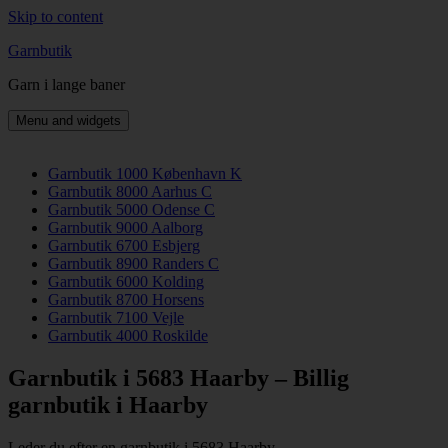
Skip to content
Garnbutik
Garn i lange baner
Menu and widgets
Garnbutik 1000 København K
Garnbutik 8000 Aarhus C
Garnbutik 5000 Odense C
Garnbutik 9000 Aalborg
Garnbutik 6700 Esbjerg
Garnbutik 8900 Randers C
Garnbutik 6000 Kolding
Garnbutik 8700 Horsens
Garnbutik 7100 Vejle
Garnbutik 4000 Roskilde
Garnbutik i 5683 Haarby – Billig
garnbutik i Haarby
Leder du efter en garnbutik i 5683 Haarby