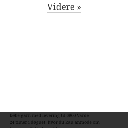
Videre »
Der findes mange danske garnbutikker, der tilbyder
levering til 6800 Varde
og resten af landet for den sags skyld. Bestiller du
garn i dag, så kan du få leveret din bestilling inden
for få hverdage. Finder du ikke en tilfredsstillende
garnbutik i Varde
, så kan du trøste dig med, at du altid kan handle
online.
Der er ingen grænser for, hvad man kan købe hos
online garnbutikker. Det omfatter bl.a. garn,
strikkepinde, fyldevat, hæklenåle og mange andre
nyttige hobbyartikler. Takket være internettets
muligheder er du ikke længere tvunget til at
forlade dit hjem, når du skal købe garn. Du kan
købe garn med levering til 6800 Varde
24 timer i døgnet, hvor du kan anmode om