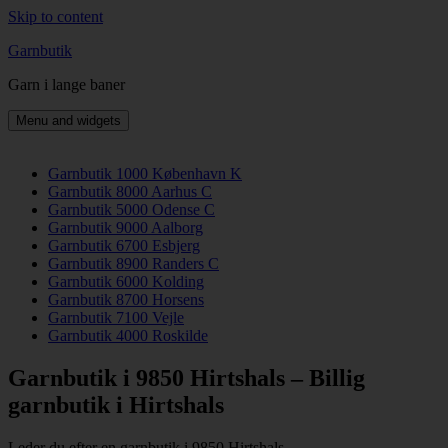
Skip to content
Garnbutik
Garn i lange baner
Menu and widgets
Garnbutik 1000 København K
Garnbutik 8000 Aarhus C
Garnbutik 5000 Odense C
Garnbutik 9000 Aalborg
Garnbutik 6700 Esbjerg
Garnbutik 8900 Randers C
Garnbutik 6000 Kolding
Garnbutik 8700 Horsens
Garnbutik 7100 Vejle
Garnbutik 4000 Roskilde
Garnbutik i 9850 Hirtshals – Billig
garnbutik i Hirtshals
Leder du efter en garnbutik i 9850 Hirtshals