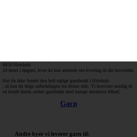
Hirtshals
og resten af landet for den sags skyld. Bestiller du garn i dag, så kan
du få leveret din bestilling inden for få hverdage. Finder du ikke en
tilfredsstillende garnbutik i Hirtshals
, så kan du trøste dig med, at du altid kan handle online.
Der er ingen grænser for, hvad man kan købe hos online
garnbutikker. Det omfatter bl.a. garn, strikkepinde, fyldevat,
hæklenåle og mange andre nyttige hobbyartikler. Takket være
internettets muligheder er du ikke længere tvunget til at forlade dit
hjem, når du skal købe garn. Du kan købe garn med levering til
9850 Hirtshals
24 timer i døgnet, hvor du kan anmode om levering til din hoveddør.
Har du ikke fundet den helt rigtige garnbutik i Hirtshals
, så kan du følge anbefalingen fra denne side. Vi henviser nemlig til
en kendt dansk online garnbutik med mange attraktive tilbud.
Garn
Andre byer vi leverer garn til: