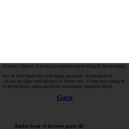
København K
og resten af landet for den sags skyld. Bestiller du garn i dag, så kan
du få leveret din bestilling inden for få hverdage. Finder du ikke en
tilfredsstillende garnbutik i København K
, så kan du trøste dig med, at du altid kan handle online.
Der er ingen grænser for, hvad man kan købe hos online
garnbutikker. Det omfatter bl.a. garn, strikkepinde, fyldevat,
hæklenåle og mange andre nyttige hobbyartikler. Takket være
internettets muligheder er du ikke længere tvunget til at forlade dit
hjem, når du skal købe garn. Du kan købe garn med levering til
1054 København K
24 timer i døgnet, hvor du kan anmode om levering til din hoveddør.
Har du ikke fundet den helt rigtige garnbutik i København K
, så kan du følge anbefalingen fra denne side. Vi henviser nemlig til
en kendt dansk online garnbutik med mange attraktive tilbud.
Garn
Andre byer vi leverer garn til: