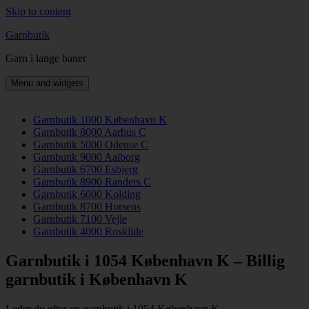
Skip to content
Garnbutik
Garn i lange baner
Menu and widgets
Garnbutik 1000 København K
Garnbutik 8000 Aarhus C
Garnbutik 5000 Odense C
Garnbutik 9000 Aalborg
Garnbutik 6700 Esbjerg
Garnbutik 8900 Randers C
Garnbutik 6000 Kolding
Garnbutik 8700 Horsens
Garnbutik 7100 Vejle
Garnbutik 4000 Roskilde
Garnbutik i 1054 København K – Billig
garnbutik i København K
Leder du efter en garnbutik i 1054 København K