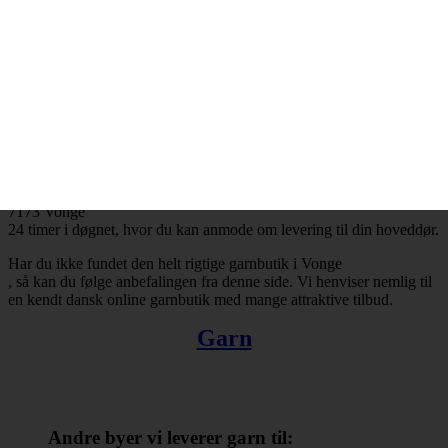
Vonge
og resten af landet for den sags skyld. Bestiller du garn i dag, så kan
du få leveret din bestilling inden for få hverdage. Finder du ikke en
tilfredsstillende garnbutik i Vonge
, så kan du trøste dig med, at du altid kan handle online.
Der er ingen grænser for, hvad man kan købe hos online
garnbutikker. Det omfatter bl.a. garn, strikkepinde, fyldevat,
hæklenåle og mange andre nyttige hobbyartikler. Takket være
internettets muligheder er du ikke længere tvunget til at forlade dit
hjem, når du skal købe garn. Du kan købe garn med levering til
7173 Vonge
24 timer i døgnet, hvor du kan anmode om levering til din hoveddør.
Har du ikke fundet den helt rigtige garnbutik i Vonge
, så kan du følge anbefalingen fra denne side. Vi henviser nemlig til
en kendt dansk online garnbutik med mange attraktive tilbud.
Garn
Andre byer vi leverer garn til: