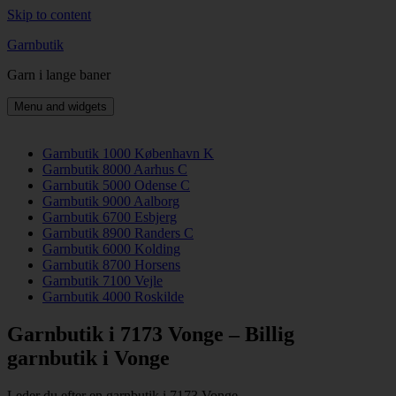
Skip to content
Garnbutik
Garn i lange baner
Menu and widgets
Garnbutik 1000 København K
Garnbutik 8000 Aarhus C
Garnbutik 5000 Odense C
Garnbutik 9000 Aalborg
Garnbutik 6700 Esbjerg
Garnbutik 8900 Randers C
Garnbutik 6000 Kolding
Garnbutik 8700 Horsens
Garnbutik 7100 Vejle
Garnbutik 4000 Roskilde
Garnbutik i 7173 Vonge – Billig
garnbutik i Vonge
Leder du efter en garnbutik i 7173 Vonge