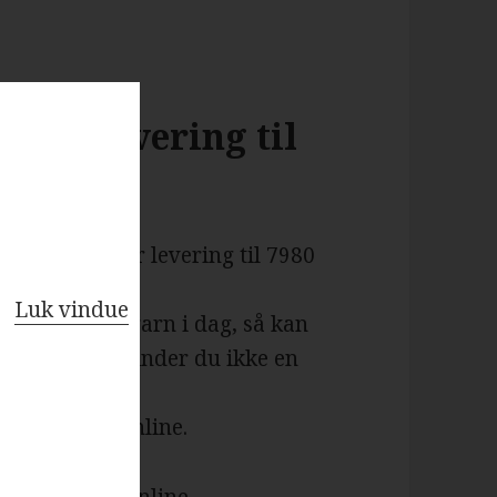
med levering til
 der tilbyder levering til 7980
Luk vindue
 Bestiller du garn i dag, så kan
 få hverdage. Finder du ikke en
d kan handle online.