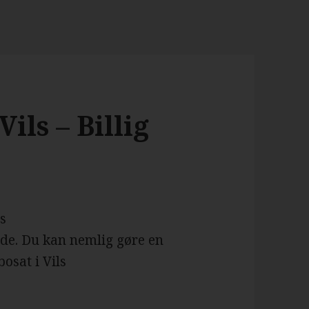
ils – Billig
ls
side. Du kan nemlig gøre en
osat i Vils