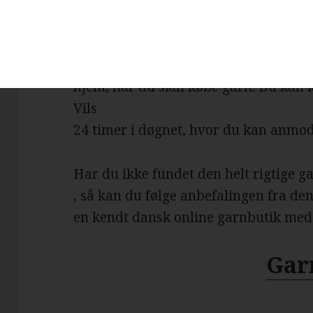
Der er ingen grænser for, hvad man k
garnbutikker. Det omfatter bl.a. garn,
hæklenåle og mange andre nyttige ho
internettets muligheder er du ikke læn
hjem, når du skal købe garn. Du kan 
Vils
24 timer i døgnet, hvor du kan anmod
Har du ikke fundet den helt rigtige ga
, så kan du følge anbefalingen fra den
en kendt dansk online garnbutik med 
Gar