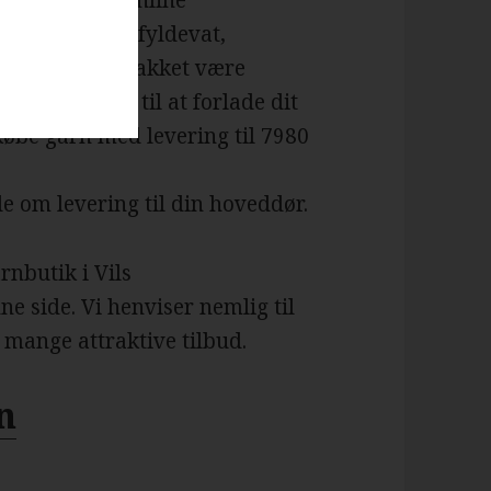
an købe hos online
 strikkepinde, fyldevat,
bbyartikler. Takket være
gere tvunget til at forlade dit
købe garn med levering til 7980
e om levering til din hoveddør.
rnbutik i Vils
ne side. Vi henviser nemlig til
mange attraktive tilbud.
n