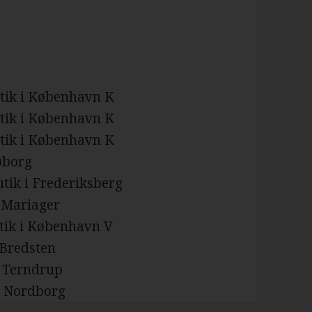
utik i København K
utik i København K
utik i København K
Søborg
utik i Frederiksberg
i Mariager
tik i København V
 Bredsten
i Terndrup
 i Nordborg