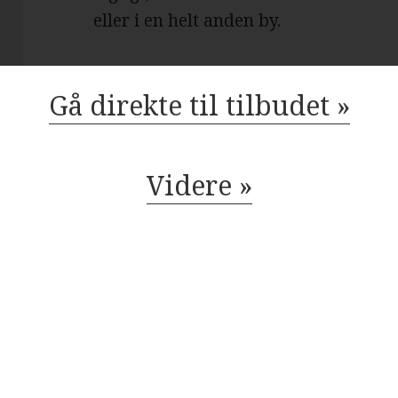
eller i en helt anden by.
Gå direkte til tilbudet »
Danske garnbutikker 
7980 Vils
Videre »
Der findes mange danske garnbutikker,
Vils
og resten af landet for den sags skyld.
du få leveret din bestilling inden for
tilfredsstillende garnbutik i Vils
, så kan du trøste dig med, at du alti